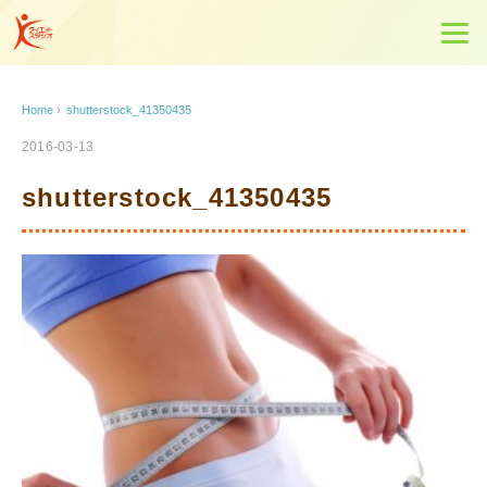
Home
›
shutterstock_41350435
2016-03-13
shutterstock_41350435