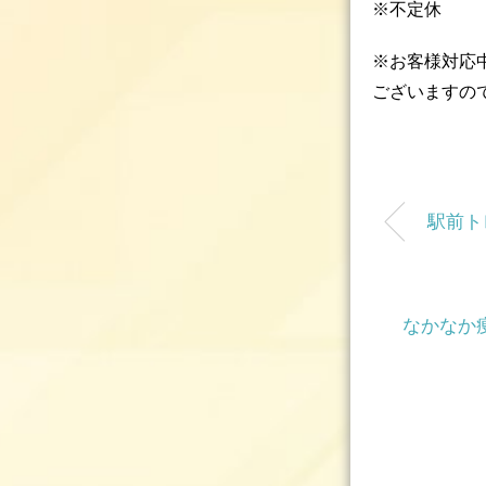
※不定休
※お客様対応
ございますの
駅前ト
なかなか