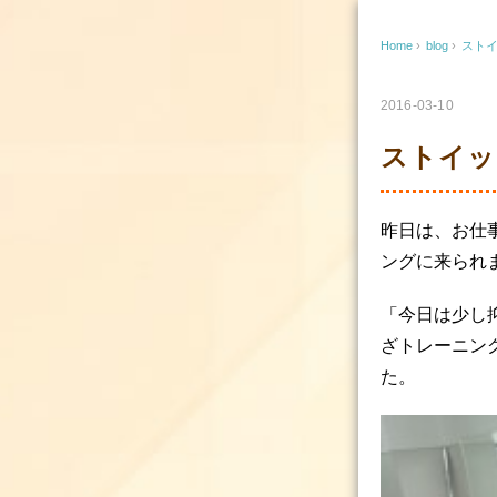
Home
›
blog
›
スト
2016-03-10
ストイッ
昨日は、お仕
ングに来られ
「今日は少し
ざトレーニン
た。